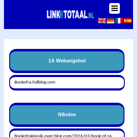
1A Webangebot
Bookofra.fullblog.com
Nikolos
Bookofraklassik.over-blog.com/2016/03/book-of-ra-